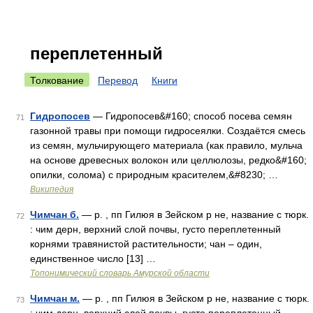
переплетенный
Толкование
Перевод
Книги
Гидропосев
— Гидропосев&#160; способ посева семян
71
газонной травы при помощи гидросеялки. Создаётся смесь
из семян, мульчирующего материала (как правило, мульча
на основе древесных волокон или целлюлозы, редко&#160;
опилки, солома) с природным красителем,&#8230; …
Википедия
Чимчан б.
— р. , пп Гилюя в Зейском р не, название с тюрк.
72
: чим дерн, верхний слой почвы, густо переплетенный
корнями травянистой растительности; чан – один,
единственное число [13] …
Топонимический словарь Амурской области
Чимчан м.
— р. , пп Гилюя в Зейском р не, название с тюрк.
73