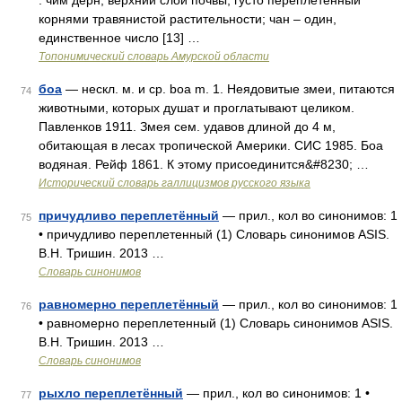
: чим дерн, верхний слой почвы, густо переплетенный
корнями травянистой растительности; чан – один,
единственное число [13] …
Топонимический словарь Амурской области
боа
— нескл. м. и ср. boa m. 1. Неядовитые змеи, питаются
74
животными, которых душат и проглатывают целиком.
Павленков 1911. Змея сем. удавов длиной до 4 м,
обитающая в лесах тропической Америки. СИС 1985. Боа
водяная. Рейф 1861. К этому присоединится&#8230; …
Исторический словарь галлицизмов русского языка
причудливо переплетённый
— прил., кол во синонимов: 1
75
• причудливо переплетенный (1) Словарь синонимов ASIS.
В.Н. Тришин. 2013 …
Словарь синонимов
равномерно переплетённый
— прил., кол во синонимов: 1
76
• равномерно переплетенный (1) Словарь синонимов ASIS.
В.Н. Тришин. 2013 …
Словарь синонимов
рыхло переплетённый
— прил., кол во синонимов: 1 •
77